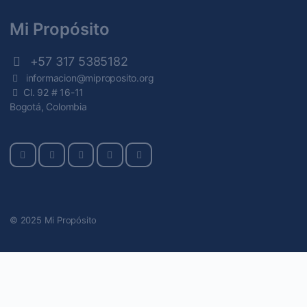
Mi Propósito
+57 317 5385182
informacion@miproposito.org
Cl. 92 # 16-11
Bogotá, Colombia
© 2025 Mi Propósito