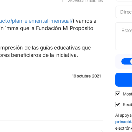
252visualizaciones
cto/plan-elemental-mensual/
) vamos a
ain´mma que la Fundación Mi Propósito
 impresión de las guías educativas que
es beneficiaros de la iniciativa.
19 octubre, 2021
Most
Reci
Al apoya
privacid
electrón