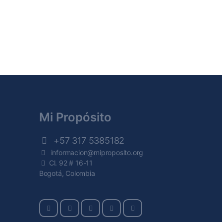
Mi Propósito
+57 317 5385182
informacion@miproposito.org
Cl. 92 # 16-11
Bogotá, Colombia