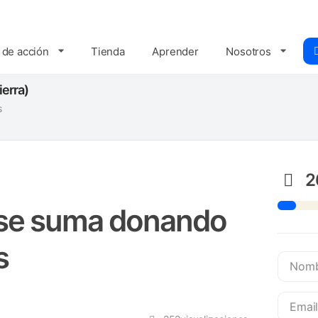
 de acción
Tienda
Aprender
Nosotros
erra)
s
2
 se suma donando
s