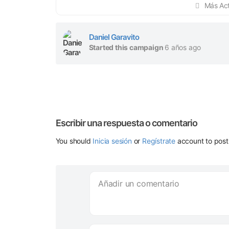
Más Act
Daniel Garavito
Started this campaign
6 años ago
Escribir una respuesta o comentario
You should
Inicia sesión
or
Regístrate
account to pos