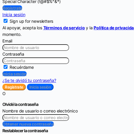
Special Character (!@#$%^&*)
Regístrate
Inicia sesión
Sign up for newsletters
Al apoyar, acepta los
Términos de servicio
y la
Política de privacid
momento.
Email
Contraseña
Recuérdame
Inicia sesión
¿Se te olvidó tu contraseña?
Regístrate
Inicia sesión
O
Olvidé la contraseña
Nombre de usuario o correo electrónico
Obtener nueva contraseña
Restablecer la contraseña