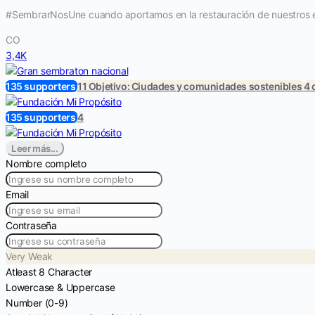
#SembrarNosUne cuando aportamos en la restauración de nuestros eco
CO
3,4K
135 supporters
11 Objetivo: Ciudades y comunidades sostenibles
4
135 supporters
4
Leer más...
Nombre completo
Email
Contraseña
Very Weak
Atleast 8 Character
Lowercase & Uppercase
Number (0-9)