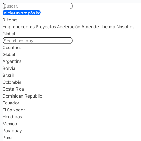
Inicie un propósito
0 items
Emprendedores
Proyectos
Aceleración
Aprender
Tienda
Nosotros
Global
Countries
Global
Argentina
Bolivia
Brazil
Colombia
Costa Rica
Dominican Republic
Ecuador
El Salvador
Honduras
Mexico
Paraguay
Peru