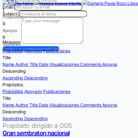
Name
Email
1
Subject
Propósitos
0
Apoyos
6
Message
Siguiendo
Enviar un correo electrónico
Propósitos
Apoyado
Publicaciones
Title
Name
Author
Title
Date
Visualizaciones
Comments
Apoyos
Descending
Ascending
Descending
Propósitos
Propósitos
Apoyado
Publicaciones
Title
Name
Author
Title
Date
Visualizaciones
Comments
Apoyos
Descending
Ascending
Descending
Propósito dirigido a ODS
Gran sembraton nacional