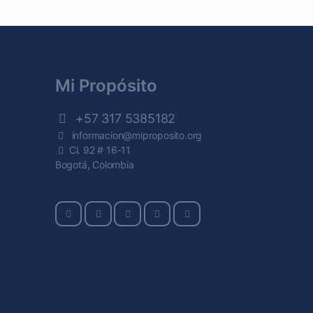
Mi Propósito
+57 317 5385182
informacion@miproposito.org
Cl. 92 # 16-11
Bogotá, Colombia