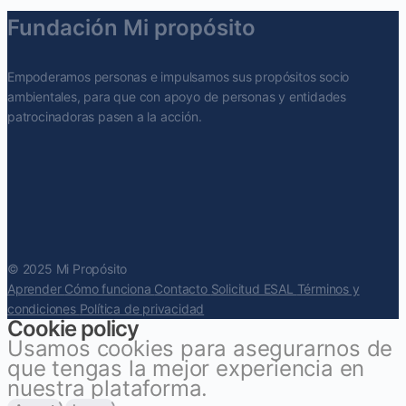
Fundación Mi propósito
Empoderamos personas e impulsamos sus propósitos socio
ambientales, para que con apoyo de personas y entidades
patrocinadoras pasen a la acción.
© 2025 Mi Propósito
Aprender
Cómo funciona
Contacto
Solicitud ESAL
Términos y
condiciones
Política de privacidad
Cookie policy
Usamos cookies para asegurarnos de
que tengas la mejor experiencia en
nuestra plataforma.