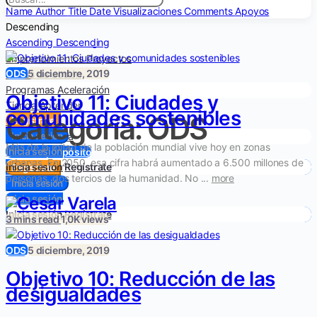
Name
Author
Title
Date
Visualizaciones
Comments
Apoyos
Descending
Ascending
Descending
Emprendimientos
Proyectos
ODS
5 diciembre, 2019
Líneas de acción
Programas
Aceleración
Objetivo 11: Ciudades y
Tienda
Aprender
comunidades sostenibles
Categoría:
ODS
Nosotros
Regístrate
Cómo funciona
Inicia sesión
Más de la mitad de la población mundial vive hoy en zonas
Inicia sesión
Inicie un propósito
urbanas. En 2050, esa cifra habrá aumentado a 6.500 millones de
Inicia sesión
Regístrate
Regístrate
personas, dos tercios de la humanidad. No ...
more
Inicia sesión
Inicia sesión
Inicia sesión
Regístrate
3 mins read
1,0K views
ODS
5 diciembre, 2019
Objetivo 10: Reducción de las
desigualdades