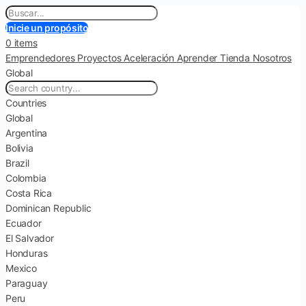
Inicie un propósito
0 items
Emprendedores
Proyectos
Aceleración
Aprender
Tienda
Nosotros
Global
Countries
Global
Argentina
Bolivia
Brazil
Colombia
Costa Rica
Dominican Republic
Ecuador
El Salvador
Honduras
Mexico
Paraguay
Peru