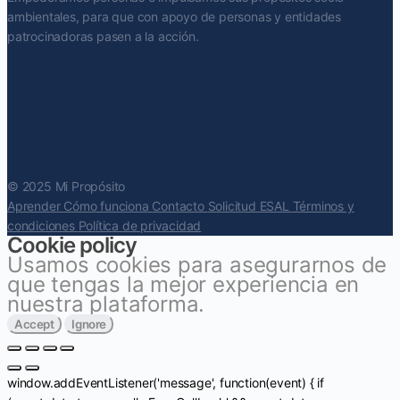
ambientales, para que con apoyo de personas y entidades
patrocinadoras pasen a la acción.
© 2025 Mi Propósito
Aprender
Cómo funciona
Contacto
Solicitud ESAL
Términos y
condiciones
Política de privacidad
Cookie policy
Usamos cookies para asegurarnos de
que tengas la mejor experiencia en
nuestra plataforma.
Accept
Ignore
window.addEventListener('message', function(event) { if