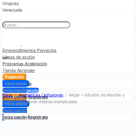
Uruguay
Venezuela
Emprendimientos
Proyectos
Líneas de acción
Programas
Aceleración
Tienda
Aprender
Nosotros
Regístrate
Cómo funciona
Inicia sesión
Inicia sesión
Inicie un propósito
Inicio
/
Aromáticas / Infusiones
/
Mujer – Infusión de Mambe y
Inicia sesión
Regístrate
Regístrate
Cidrón para aliviar dolores menstruales
Inicia sesión
Inicia sesión
Inicia sesión
Regístrate