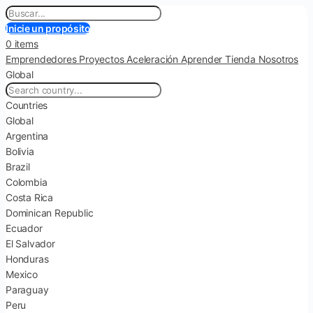
Inicie un propósito
0 items
Emprendedores
Proyectos
Aceleración
Aprender
Tienda
Nosotros
Global
Countries
Global
Argentina
Bolivia
Brazil
Colombia
Costa Rica
Dominican Republic
Ecuador
El Salvador
Honduras
Mexico
Paraguay
Peru