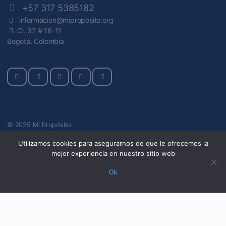
+57 317 5385182
informacion@miproposito.org
Cl. 92 # 16-11
Bogotá, Colombia
© 2025 Mi Propósito
Utilizamos cookies para asegurarnos de que le ofrecemos la
mejor experiencia en nuestro sitio web
Ok
window.addEventListener('message', function(event) { if
(event.data.type === 'hsFormCallback' && event.data.name ===
'onFormSubmit') { window.dataLayer.push({'event':