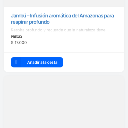
Jambú – Infusión aromática del Amazonas para
respirar profundo
Respira profundo y recuerda que la naturaleza tiene
aliados poderosos para cuidar ...
PRECIO
$
17.000
Añadir a la cesta