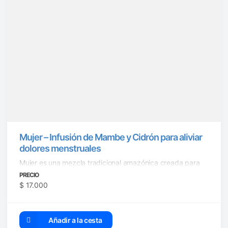
Mujer – Infusión de Mambe y Cidrón para aliviar
dolores menstruales
Mujer es una mezcla tradicional amazónica creada para
acompañar y aliviar a ...
PRECIO
$
17.000
Añadir a la cesta