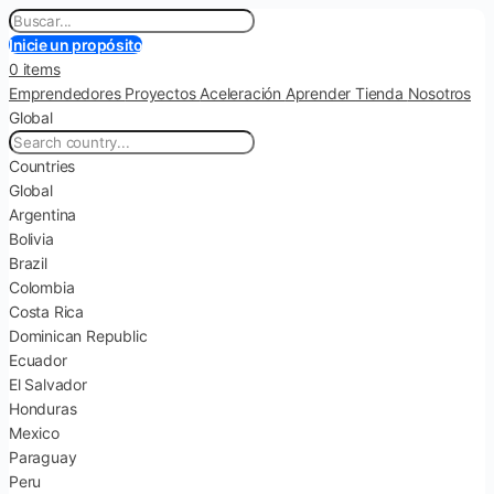
Inicie un propósito
0 items
Emprendedores
Proyectos
Aceleración
Aprender
Tienda
Nosotros
Global
Countries
Global
Argentina
Bolivia
Brazil
Colombia
Costa Rica
Dominican Republic
Ecuador
El Salvador
Honduras
Mexico
Paraguay
Peru