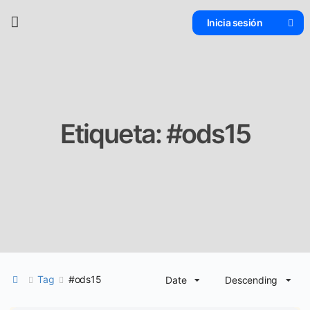
Inicia sesión
Etiqueta:
#ods15
Tag
#ods15
Date
Descending