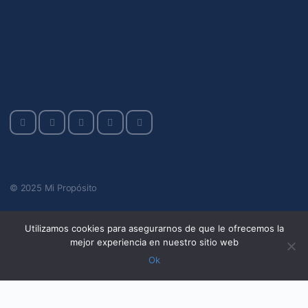
© 2025 Mi Propósito
Utilizamos cookies para asegurarnos de que le ofrecemos la
mejor experiencia en nuestro sitio web
Ok
window.addEventListener('message', function(event) { if
(event.data.type === 'hsFormCallback' && event.data.name ===