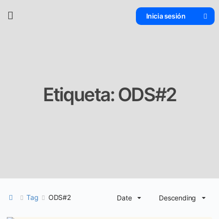
Inicia sesión
Etiqueta:
ODS#2
Tag
ODS#2
Date
Descending