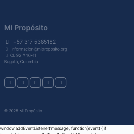
Mi Propósito
+57 317 5385182
informacion@miproposito.org
Cl. 92 # 16-11
Bogotá, Colombia
© 2025 Mi Propósito
window.addEventListener('message', function(event) { if