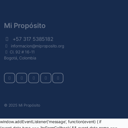
Mi Propósito
+57 317 5385182
informacion@miproposito.org
Cl. 92 # 16-11
Bogotá, Colombia
© 2025 Mi Propósito
window.addEventListener('message', function(event) { if
(event.data.type === 'hsFormCallback' && event.data.name ===