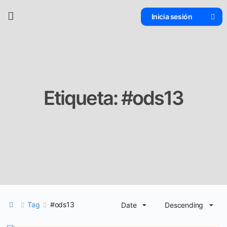
Inicia sesión
Etiqueta:
#ods13
Tag
#ods13
Date
Descending