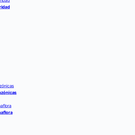
ridad
azónicas
maflora