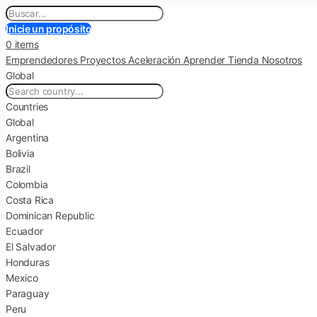
Inicie un propósito
0 items
Emprendedores
Proyectos
Aceleración
Aprender
Tienda
Nosotros
Global
Countries
Global
Argentina
Bolivia
Brazil
Colombia
Costa Rica
Dominican Republic
Ecuador
El Salvador
Honduras
Mexico
Paraguay
Peru