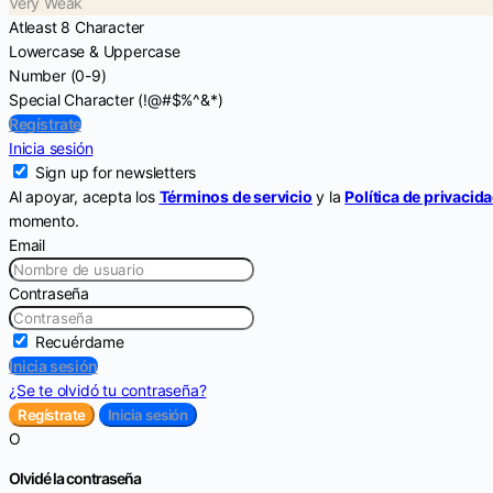
Very Weak
Atleast 8 Character
Lowercase & Uppercase
Number (0-9)
Special Character (!@#$%^&*)
Regístrate
Inicia sesión
Sign up for newsletters
Al apoyar, acepta los
Términos de servicio
y la
Política de privacid
momento.
Email
Contraseña
Recuérdame
Inicia sesión
¿Se te olvidó tu contraseña?
Regístrate
Inicia sesión
O
Olvidé la contraseña