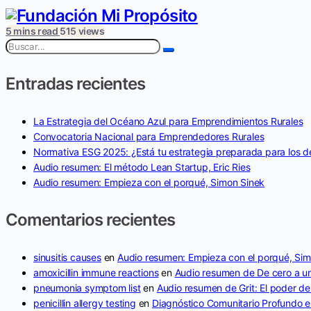
5 mins read
515 views
Entradas recientes
La Estrategia del Océano Azul para Emprendimientos Rurales
Convocatoria Nacional para Emprendedores Rurales
Normativa ESG 2025: ¿Está tu estrategia preparada para los de
Audio resumen: El método Lean Startup, Eric Ries
Audio resumen: Empieza con el porqué, Simon Sinek
Comentarios recientes
sinusitis causes
en
Audio resumen: Empieza con el porqué, Sim
amoxicillin immune reactions
en
Audio resumen de De cero a un
pneumonia symptom list
en
Audio resumen de Grit: El poder de
penicillin allergy testing
en
Diagnóstico Comunitario Profundo en