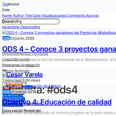
Tag
#ods4
Date
Name
Author
Title
Date
Visualizaciones
Comments
Apoyos
Descending
Ascending
Descending
ODS
23 junio, 2020
ODS 4 – Conoce 3 proyectos gana
Emprendimientos
Proyectos
Líneas de acción
En el 2016, en el marco del Día Internacional de la Alfabetización, e
Programas
Aceleración
esfuerzos y ...
more
Tienda
Aprender
Nosotros
7 mins read
3,0K views
Cómo funciona
Etiqueta:
#ods4
Regístrate
Inicie un propósito
ODS
25 marzo, 2016
Inicia sesión
Regístrate
Inicia sesión
Inicia sesión
Objetivo 4: Educación de calidad
Inicia sesión
Regístrate
Inicia sesión
Inicia sesión
Regístrate
Desde 2000 se ha registrado un enorme progreso en la meta relativa a 