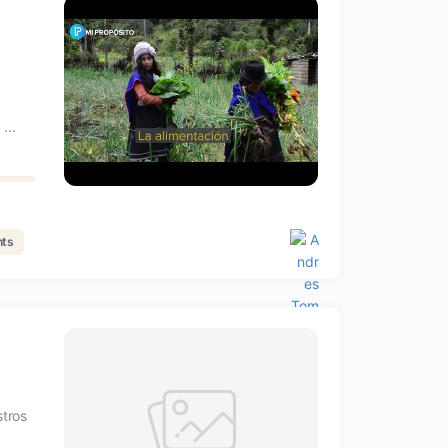
...
ts
tros