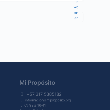
.
Mi Propósito
+57 317 5385182
informacion@miproposito.org
Cl. 92 # 16-11