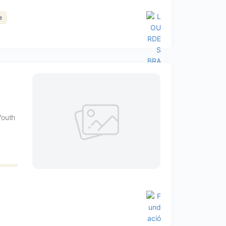
e
Youth