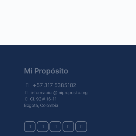
Mi Propósito
+57 317 5385182
informacion@miproposito.org
Cl. 92 # 16-11
Bogotá, Colombia