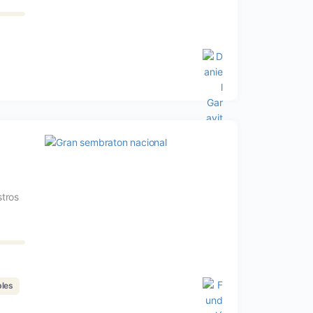
tros
bles