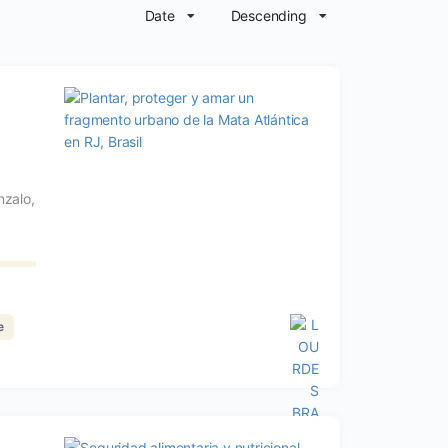
Date
Descending
nzalo,
e