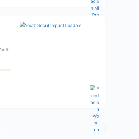
Youth
.