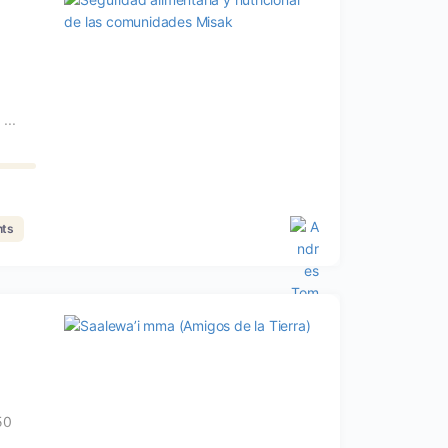
...
ts
50