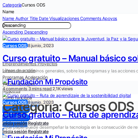
Categoría
Cursos ODS
Name
Name
Author
Title
Date
Visualizaciones
Comments
Apoyos
Descending
Ascending
Descending
Cursos ODS
8 junio, 2023
Curso gratuito – Manual básico sob
Emprendimientos
Proyectos
Líneas de acción
Informar, en términos generales, sobre los programas y las acciones 
Programas
Aceleración
Tienda
Aprender
4 comments
3 mins read
2,1K views
Nosotros
Cómo funciona
Categoría:
Cursos ODS
Cursos ODS
8 junio, 2023
Regístrate
Inicie un propósito
Inicia sesión
Regístrate
Curso gratuito – Ruta de aprendizaj
Inicia sesión
Inicia sesión
Inicia sesión
Regístrate
Inicia sesión
¿qué papel puede desempeñar la tecnología en la consecución de res
Inicia sesión
Regístrate