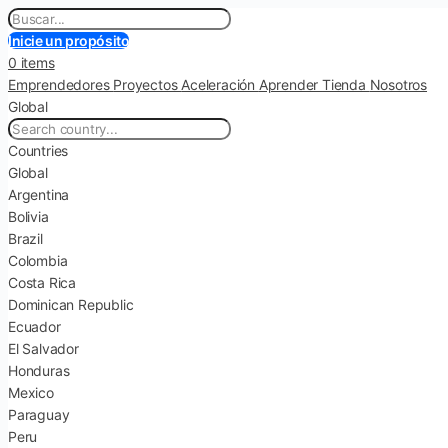
Inicie un propósito
0 items
Emprendedores
Proyectos
Aceleración
Aprender
Tienda
Nosotros
Global
Countries
Global
Argentina
Bolivia
Brazil
Colombia
Costa Rica
Dominican Republic
Ecuador
El Salvador
Honduras
Mexico
Paraguay
Peru