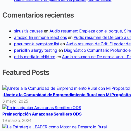
Comentarios recientes
sinusitis causes
en
Audio resumen: Empieza con el porqué, Sim
amoxicillin immune reactions
en
Audio resumen de De cero a un
pneumonia symptom list
en
Audio resumen de Grit: El poder de
penicillin allergy testing
en
Diagnóstico Comunitario Profundo en
otitis media in children
en
Audio resumen de De cero a uno – Pe
Featured Posts
¡Unete a la Comunidad de Emprendimiento Rural con Mi Propósito
6 mayo, 2025
Preinscripción Amazonas Semillero ODS
19 marzo, 2024