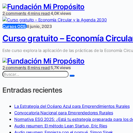
2 comments
4 mins read
4,0K views
Cursos ODS
8 junio, 2023
Curso gratuito – Economía Circul
Este curso explora la aplicación de las prácticas de la Economía Circ
2 comments
8 mins read
5,7K views
Entradas recientes
La Estrategia del Océano Azul para Emprendimientos Rurales
Convocatoria Nacional para Emprendedores Rurales
Normativa ESG 2025: ¿Está tu estrategia preparada para los de
Audio resumen: El método Lean Startup, Eric Ries
Audio resumen: Empieza con el porqué, Simon Sinek