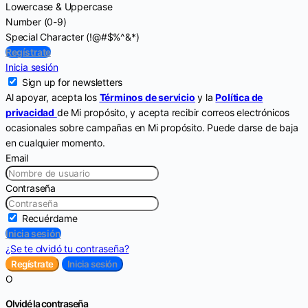
Lowercase & Uppercase
Number (0-9)
Special Character (!@#$%^&*)
Regístrate
Inicia sesión
Sign up for newsletters
Al apoyar, acepta los
Términos de servicio
y la
Política de
privacidad
de Mi propósito, y acepta recibir correos electrónicos
ocasionales sobre campañas en Mi propósito. Puede darse de baja
en cualquier momento.
Email
Contraseña
Recuérdame
Inicia sesión
¿Se te olvidó tu contraseña?
Regístrate
Inicia sesión
O
Olvidé la contraseña