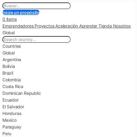
Inicie un propósito
0 items
Emprendedores
Proyectos
Aceleración
Aprender
Tienda
Nosotros
Global
Countries
Global
Argentina
Bolivia
Brazil
Colombia
Costa Rica
Dominican Republic
Ecuador
El Salvador
Honduras
Mexico
Paraguay
Peru